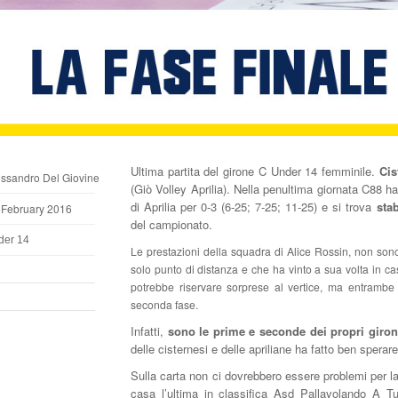
Ultima partita del girone C Under 14 femminile.
Cis
essandro Del Giovine
(Giò Volley Aprilia). Nella penultima giornata C88 ha
di Aprilia per 0-3 (6-25; 7-25; 11-25) e si trova
sta
 February 2016
del campionato.
der 14
Le prestazioni della squadra di Alice Rossin, non sono 
solo punto di distanza e che ha vinto a sua volta in ca
potrebbe riservare sorprese al vertice, ma entrambe
l
seconda fase.
Infatti,
sono le prime e seconde dei propri gironi
delle cisternesi e delle apriliane ha fatto ben sperar
Sulla carta non ci dovrebbero essere problemi per la 
casa l’ultima in classifica Asd Pallavolando A T