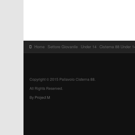
Home
Settore Giovanile
Under 14
Cisterna 88 Under 14
Copyright © 2015 Pallavolo Cisterna 88.
All Rights Reserved.
By
Project M