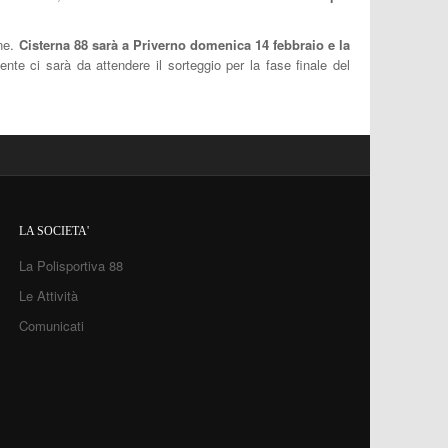
one.
Cisterna 88 sarà a Priverno domenica 14 febbraio e la
e ci sarà da attendere il sorteggio per la fase finale del
LA SOCIETA'
La Polisportiva 88
Le Attività
Comunicati