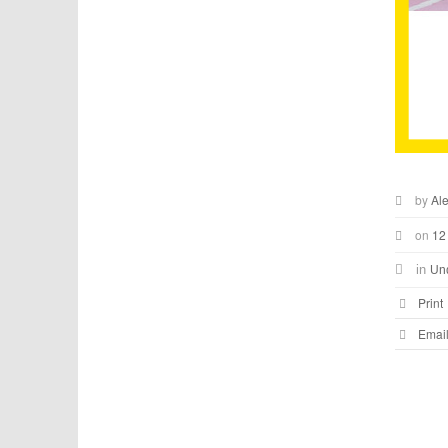
by
Al
on
12
in
Un
Print
Emai