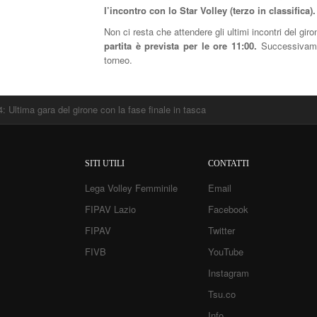
l’incontro con lo Star Volley (terzo in classifica).
Non ci resta che attendere gli ultimi incontri del gir
partita è prevista per le ore 11:00.
Successivament
torneo.
: Ultima gara del girone con la fase finale in tasca
SITI UTILI
CONTATTI
Lega Volley Femminile
Email
FIPAV Lazio
Facebook
FIPAV
Twitter
FIVB
YouTube
Instagram
Tsu.co
Info